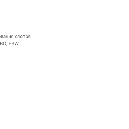
 поставок
ования слотов
FBO, FBW