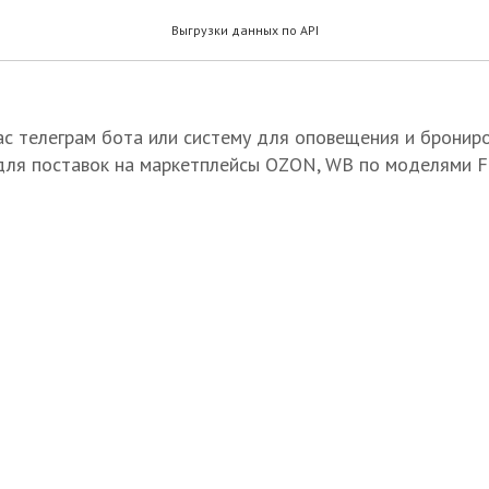
бот для поиска тайм-слотов
Выгрузки данных по API
с телеграм бота или систему для оповещения и бронир
для поставок на маркетплейсы OZON, WB по моделями 