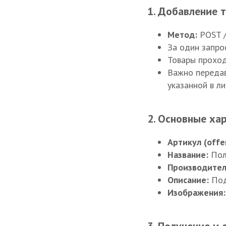
1. Добавление 
Метод:
POST /
За один запро
Товары прохо
Важно передав
указанной в ли
2. Основные ха
Артикул (offer
Название:
Полн
Производител
Описание:
Под
Изображения: