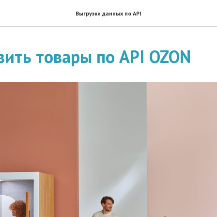
Выгрузки данных по API
зить товары по API OZON