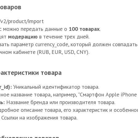
товаров
v2/product/import
с можно передать данные о
100 товарах
.
дят
модерацию
в течение трех дней.
ать параметр currency_code, который должен совпадать 
чном кабинете (RUB, EUR, USD, CNY).
рактеристики товара
_id):
Уникальный идентификатор товара.
ое название товара, например, "Смартфон Apple iPhone X
ь:
Название бренда или производителя товара.
робное описание товара, его характеристик и особеннос
Ссылки на изображения товара.