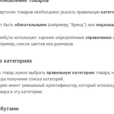
 обновление товаров
карточек товаров необходимо указать правильную
катег
ут быть
обязательными
(например, "Бренд") или
опциона
рибуты используют заранее определённые
справочники
с
пример, список цветов или размеров.
о категориях
 товар, нужно выбрать
правильную категорию
товара, 
а получения списка категорий.
рия имеет уникальный идентификатор, который использ
вара в эту категорию.
рибутами