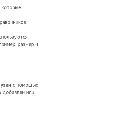
, которые
правочников
спользуются
пример, размер и
рузки
с помощью
о добавлен или