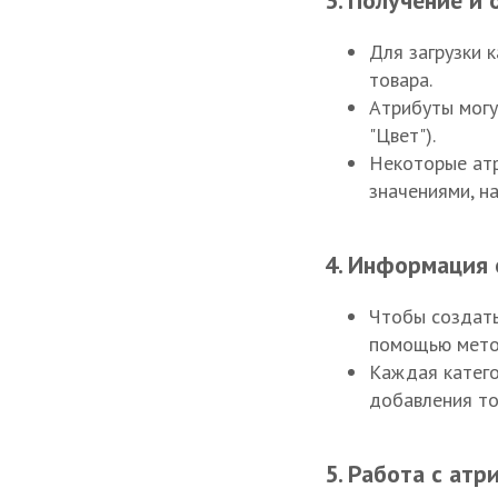
3. Получение и
Для загрузки 
товара.
Атрибуты мог
"Цвет").
Некоторые ат
значениями, на
4. Информация 
Чтобы создать
помощью метод
Каждая катего
добавления то
5. Работа с ат