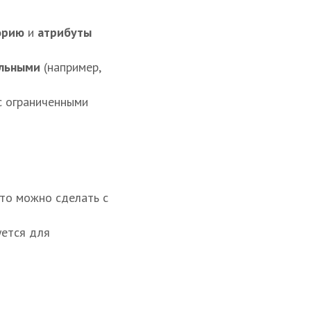
орию
и
атрибуты
льными
(например,
 ограниченными
что можно сделать с
уется для