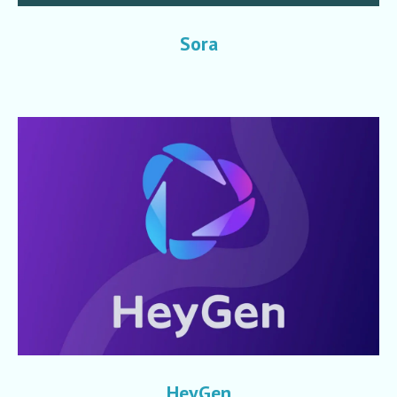
Sora
HeyGen