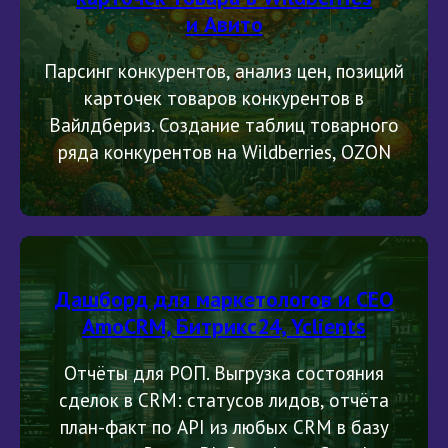
и Авито
Парсинг конкурентов, анализ цен, позиций
карточек товаров конкурентов в
Вайлдбериз. Создание таблиц товарного
ряда конкурентов на Wildberries, OZON
Дашборд для маркетологов и CEO
AmoCRM, Битрикс24, Yclients
Отчёты для РОП. Выгрузка состояния
сделок в CRM: статусов лидов, отчёта
план-факт по API из любых CRM в базу