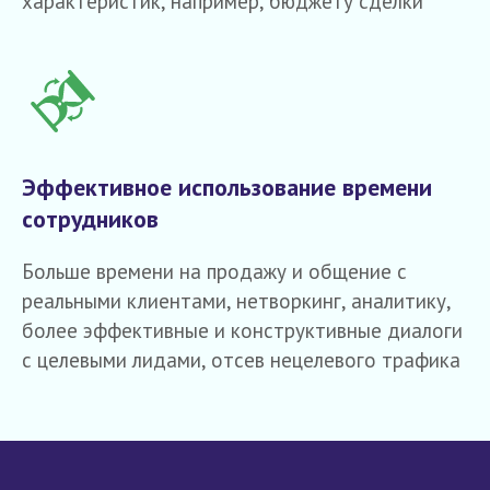
характеристик, например, бюджету сделки
Эффективное использование времени
сотрудников
Антон Миславский
программист, маркетолог
Больше времени на продажу и общение с
УСЛУГИ ИНТЕГРАЦИИ
реальными клиентами, нетворкинг, аналитику,
CHATGPT
ДЛЯ БИЗНЕСА
более эффективные и конструктивные диалоги
с целевыми лидами, отсев нецелевого трафика