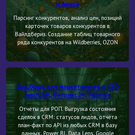
и Авито
Парсинг конкурентов, анализ цен, позиций
карточек товаров конкурентов в
Вайлдбериз. Создание таблиц товарного
ряда конкурентов на Wildberries, OZON
Дашборд для маркетологов и CEO
AmoCRM, Битрикс24, Yclients
Отчёты для РОП. Выгрузка состояния
сделок в CRM: статусов лидов, отчёта
план-факт по API из любых CRM в базу
данных, Power BI, Data Lens, Google