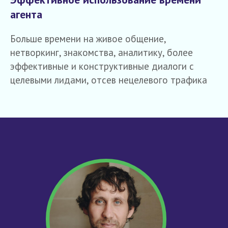
агента
Антон Миславский
программист, маркетолог
Больше времени на живое общение,
УСЛУГИ ИНТЕГРАЦИИ
нетворкинг, знакомства, аналитику, более
CHATGPT
ДЛЯ БИЗНЕСА
эффективные и конструктивные диалоги с
целевыми лидами, отсев нецелевого трафика